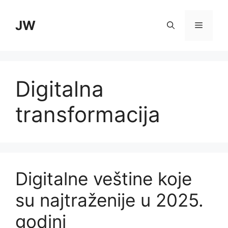
Skip
to
JW
Menu
content
Digitalna
transformacija
Digitalne veštine koje
su najtraženije u 2025.
godini