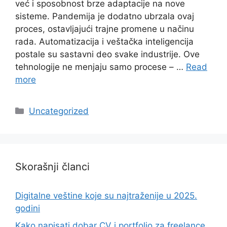
već i sposobnost brze adaptacije na nove
sisteme. Pandemija je dodatno ubrzala ovaj
proces, ostavljajući trajne promene u načinu
rada. Automatizacija i veštačka inteligencija
postale su sastavni deo svake industrije. Ove
tehnologije ne menjaju samo procese – …
Read
more
Categories
Uncategorized
Skorašnji članci
Digitalne veštine koje su najtraženije u 2025.
godini
Kako napisati dobar CV i portfolio za freelance